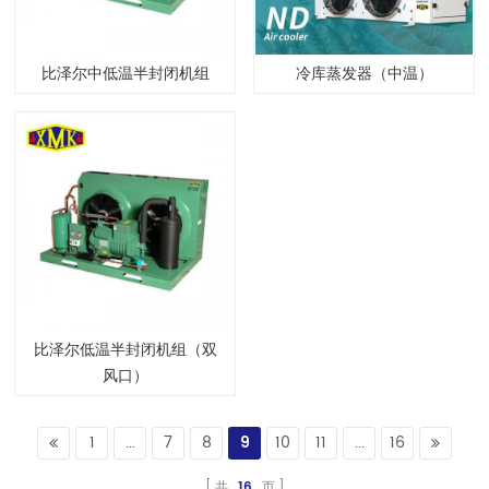
比泽尔中低温半封闭机组
冷库蒸发器（中温）
比泽尔低温半封闭机组（双
风口）
1
...
7
8
9
10
11
...
16
共
16
页