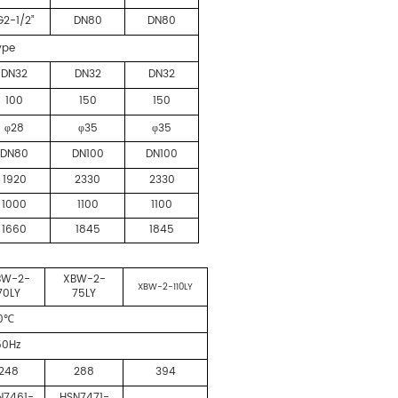
G2-1/2”
DN80
DN80
ype
DN32
DN32
DN32
100
150
150
28
35
35
φ
φ
φ
DN80
DN100
DN100
1920
2330
2330
1000
1100
1100
1660
1845
1845
BW-2-
XBW-2-
XBW-2-110LY
70LY
75LY
0
℃
50Hz
248
288
394
N7461-
HSN7471-