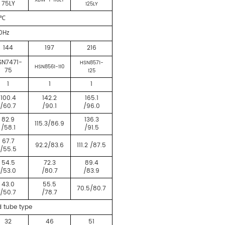
XBW-1-110LY
75LY
125LY
℃
0Hz
144
197
216
SN7471-
HSN8571-
HSN8561-110
75
125
1
1
1
100.4
142.2
165.1
/60.7
/90.1
/96.0
82.9
136.3
115.3/86.9
/58.1
/91.5
67.7
92.2/83.6
111.2 /87.5
/55.5
54.5
72.3
89.4
/53.0
/80.7
/83.9
43.0
55.5
70.5/80.7
/50.7
/78.7
d tube type
32
46
51