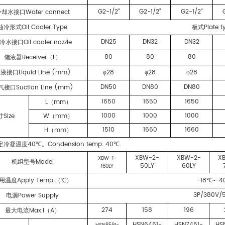
G2-1/2”
G2-1/2”
G2-1/2”
Water connect
冷却水接口
Oil Cooler Type
Plate t
油冷形式
板式
DN25
DN32
DN32
Oil cooler nozzle
冷水接口
80
80
80
Receiver
L
储液器
（
）
Liquid Line (mm)
28
28
28
供液接口
φ
φ
φ
DN50
DN80
DN80
Suction Line (mm)
气接口
1650
1650
1650
L
mm
（
）
1000
1000
1000
Size
W
mm
寸
（
）
1510
1660
1660
H
mm
（
）
40
Condension temp. 40
.
定冷凝温度
℃。
℃
XBW-2-
XBW-2-
X
XBW-1-
Model
机组型号
50LY
60LY
160LY
Apply Temp.
-18
~-4
用温度
（℃）
℃
3P/380V/
Power Supply
电源
274
158
196
Max.I
A
最大电流
（
）
HSN6461-
HSN7451-
HS