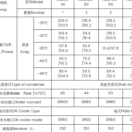
HSN8591-
Model
型号
压缩机
50
60
160
omp.
1
2
2
Number
数量
206.0
138.4
168.2
-25
℃
/123.5
/85.2
/102.2
/
169.4
114.4
138.0
-30
℃
/119.3
/81.6
/100.0
/
/
量
功率
蒸发
137.8
93.4
-35
111.4/97.8
℃
/114.9
/78.0
/
./Power
Evap.
110.3
75.0
88.4
-40
℃
/110.2
/74.4
/95.2
86.4
59.0
68.4
-45
℃
/104.9
/70.8
/92.2
/
Type of condenser
Shell a
凝器形式
高效壳管式
3
65
44
53
Water Flow (
m
/h)
水流量
DN100
DN80
DN80
Water connect
冷却水接口
Oil Cooler Type
Plate 
油冷形式
板式
DN50
DN32
DN50
Oil cooler nozzle
冷水接口
230
150
150
Receiver
L
储液器
（
）