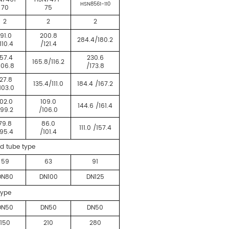
HSN8561-110
70
75
2
2
2
191.0
200.8
284.4/180.2
110.4
/121.4
157.4
230.6
165.8/116.2
106.8
/173.8
127.8
135.4/111.0
184.4 /167.2
103.0
102.0
109.0
144.6 /161.4
/99.2
/106.0
79.8
86.0
111.0 /157.4
95.4
/101.4
nd tube type
59
63
91
DN80
DN100
DN125
type
DN50
DN50
DN50
150
210
280