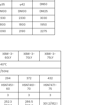
DN50
35
42
φ
φ
N100
DN100
DN125
2330
2330
3030
1800
1800
1950
2090
2190
2275
XBW-3-
XBW-3-
XBW-3-
60LY
70LY
75LY
-40
℃
V/50Hz
294
372
432
HSN7451-
HSN7461-
HSN7471-
60
70
75
3
3
3
252.3
286.5
301.2/182.1