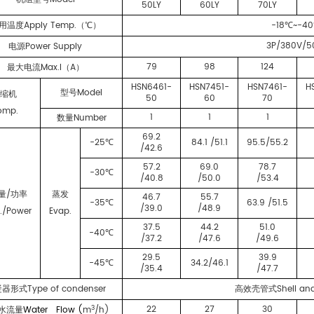
50LY
60LY
70LY
Apply Temp.
-18
~-40
用温度
（℃）
℃
3P/380V/5
Power Supply
电源
79
98
124
Max.I
A
最大电流
（
）
HSN6461-
HSN7451-
HSN7461-
H
Model
型号
压缩机
50
60
70
omp.
1
1
1
Number
数量
69.2
-25
84.1 /51.1
95.5/55.2
℃
/42.6
57.2
69.0
78.7
-30
℃
/40.8
/50.0
/53.4
/
量
功率
蒸发
46.7
55.7
-35
63.9 /51.5
℃
/39.0
/48.9
./Power
Evap.
37.5
44.2
51.0
-40
℃
/37.2
/47.6
/49.6
29.5
39.9
-45
34.2/46.1
℃
/35.4
/47.7
Type of condenser
Shell an
凝器形式
高效壳管式
3
22
27
30
Water Flow (
m
/h)
水流量