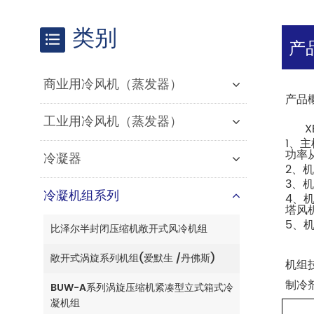
类别
产
商业用冷风机（蒸发器）
产品
工业用冷风机（蒸发器）
X
1
、主
冷凝器
功率
2
、
3
、
冷凝机组系列
4
、
塔风
5
、
比泽尔半封闭压缩机敞开式风冷机组
敞开式涡旋系列机组(爱默生 /丹佛斯)
机组
制冷
BUW-A系列涡旋压缩机紧凑型立式箱式冷
凝机组