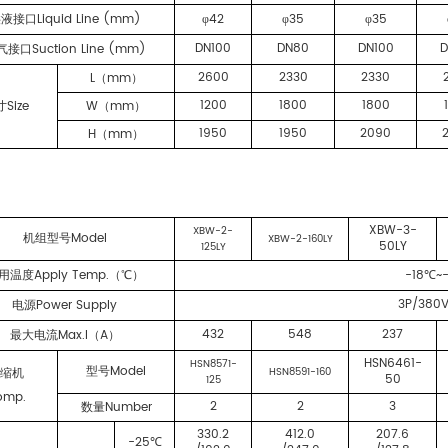
Liquid Line (mm)
42
35
35
供液接口
φ
φ
φ
DN100
DN80
DN100
D
Suction Line (mm)
气接口
2600
2330
2330
L
mm
（
）
1200
1800
1800
Size
W
mm
寸
（
）
1950
1950
2090
H
mm
（
）
XBW-3-
XBW-2-
Model
机组型号
XBW-2-160LY
50LY
125LY
Apply Temp.
-18
~
用温度
（℃）
℃
3P/380
Power Supply
电源
432
548
237
Max.I
A
最大电流
（
）
HSN6461-
HSN8571-
Model
型号
HSN8591-160
压缩机
50
125
omp.
2
2
3
Number
数量
330.2
412.0
207.6
-25
℃