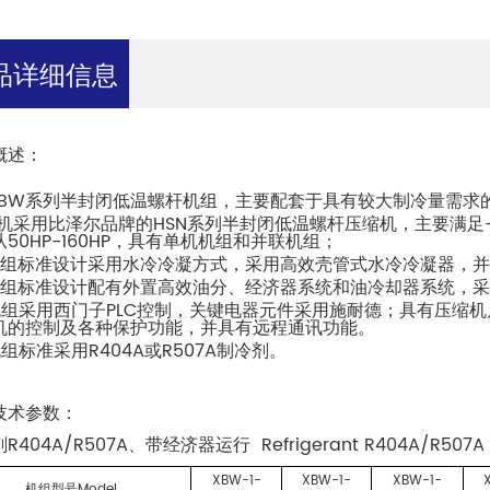
品详细信息
概述：
BW
系列半封闭低温螺杆机组，主要配套于具有较大制冷量需求
HSN
机采用比泽尔品牌的
系列半封闭低温螺杆压缩机，主要满足
50HP-160HP
从
，具有单机机组和并联机组；
机组标准设计采用水冷冷凝方式，采用高效壳管式水冷冷凝器，
机组标准设计配有外置高效油分、经济器系统和油冷却器系统，
PLC
机组采用西门子
控制，关键电器元件采用施耐德；具有压缩机
机的控制及各种保护功能，并具有远程通讯功能。
R404A
R507A
机组标准采用
或
制冷剂。
技术参数
：
R404A/R507A
Refrigerant R404A/R507A 
剂
、带经济器运行
XBW-1-
XBW-1-
XBW-1-
Model
机组型号