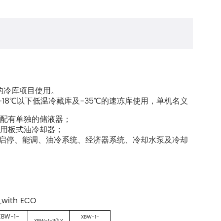
的冷库项目使用
。
-18
-35
℃以下低温冷藏库及
℃的速冻库使用，单机名义
并配有单独的储液器；
采用板式油冷却器；
启停、能调、油冷系统、经济器系统、冷却水泵及冷却
,with ECO
XBW-1-
XBW-1-