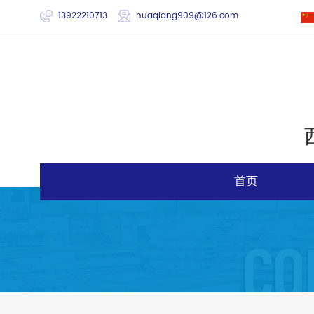
13922210713
huaqiang909@126.com
首页