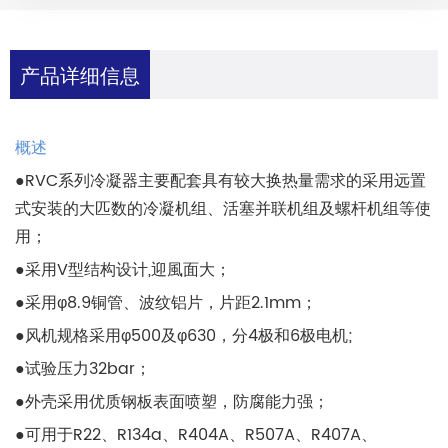
产品详细信息
概述
●RVC系列冷凝器主要配套具有较大换热量需求的采用远置
式安装的大匹数的冷凝机组、活塞并联机组及螺杆机组等使
用；
●采用V型结构设计,迎風面大；
●采用φ8.9铜管、波纹铝片，片距2.1mm；
●风机规格采用φ500及φ630，分4极和6极电机;
●试验压力32bar；
●外壳采用优质钢板表面喷塑，防腐能力强；
●可用于R22、R134a、R404A、R507A、R407A、