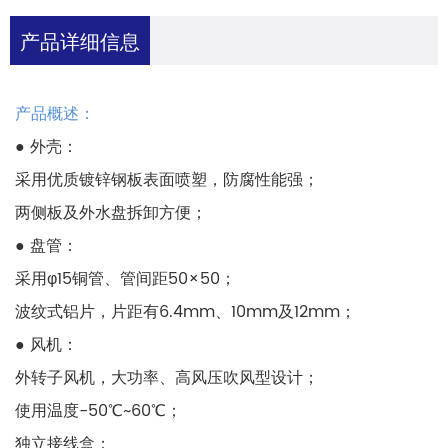
产品详细信息
产品概述：
● 外壳：
采用优质镀锌钢板表面喷塑，防腐性能强；
两侧板及外水盘拆卸方便；
● 盘管：
采用φ15铜管、管间距50×50；
波纹式铝片，片距有6.4mm、10mm及12mm；
● 风机：
外转子风机，大功率、高风压吹风型设计；
使用温度-50℃~60℃；
独立接线盒；