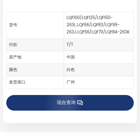
LQF100/LQF125/LQF150-
货号:
263L;LQF66/LQF83/LQF99-
263J;LQF56/LQF70/LQF84-263K
付款:
T/T
原产地:
中国
颜色:
白色
发货港口:
广州
现在查询