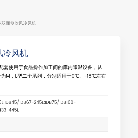
业型双面侧吹风冷风机
风冷风机
种配套使用于食品操作加工间的库内降温设备，从
M，L型二个系列，分别适用于0℃、-18℃左右
5L;IDB45/IDB67-245L;IDB75/IDB100-
B133-445L