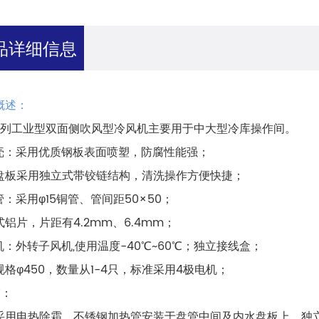
品详细信息
概述：
B系列工业型双面侧吹风型冷风机主要用于中大型冷库操作间。
外壳：采用优质钢板表面喷塑，防腐性能强；
盘板采用独立式带铰链结构，清洗操作方便快捷；
管：采用φ15铜管、管间距50×50；
式铝片，片距有4.2mm、6.4mm；
风机：外转子风机,使用温度-40℃~60℃；独立接线盒；
规格φ450，数量从1-4只，标准采用4极电机；
霜：
采用电热除霜，不锈钢加热管安装于盘管中间及内水盘板上，独