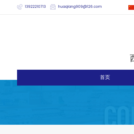
13922210713
huaqiang909@126.com
首页