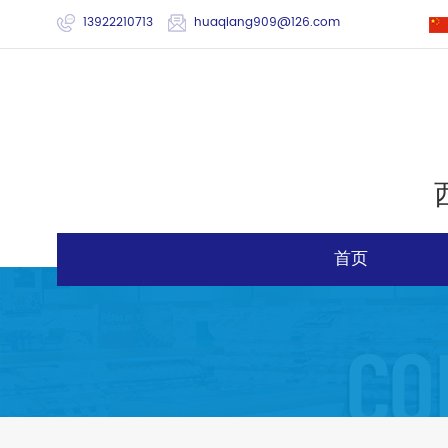
13922210713
huaqiang909@126.com
首页