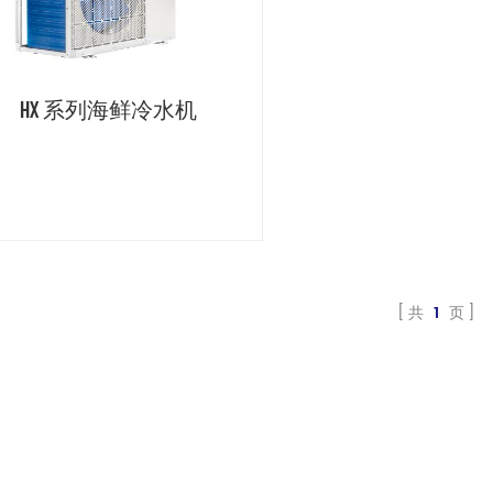
HX 系列海鲜冷水机
共
1
页