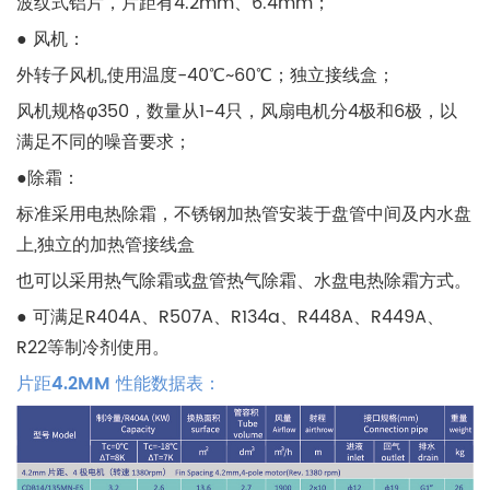
波纹式铝片，片距有4.2mm、6.4mm；
● 风机：
外转子风机,使用温度-40℃~60℃；独立接线盒；
风机规格φ350，数量从1-4只，风扇电机分4极和6极，以
满足不同的噪音要求；
●除霜：
标准采用电热除霜，不锈钢加热管安装于盘管中间及内水盘
上,独立的加热管接线盒
也可以采用热气除霜或盘管热气除霜、水盘电热除霜方式。
● 可满足R404A、R507A、R134a、R448A、R449A、
R22等制冷剂使用。
片距4.2MM 性能数据表：