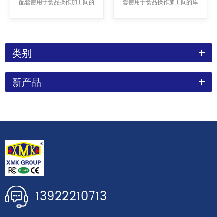
配套使用于食品操作加工间的
套使用于食品操作加工间的库
库内降温设备，从两面出风，
内降温设备，从两面出风，送
送风柔和。它的特点是翅片表
风柔和。根据适用温度可分为
面积与铜管表面积的比例经过
M，L型二个系列，分别适用于
了优化，进而保证其高制冷
0℃、-18℃左右的冷库使用。
类别
量。其6.4MM 片距中温适用
于-18℃左右的冷库（食品操作
新产品
加工间）使用
13922210713