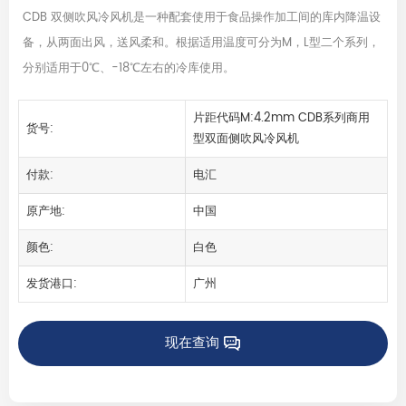
CDB 双侧吹风冷风机是一种配套使用于食品操作加工间的库内降温设
备，从两面出风，送风柔和。根据适用温度可分为M，L型二个系列，
分别适用于0℃、-18℃左右的冷库使用。
片距代码M:4.2mm CDB系列商用
货号:
型双面侧吹风冷风机
付款:
电汇
原产地:
中国
颜色:
白色
发货港口:
广州
现在查询