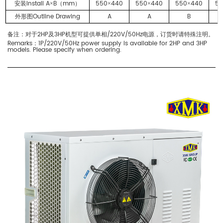
Install A
B
mm
550
440
550
440
550
440
55
安装
×
（
）
×
×
×
Outline Drawing
A
A
B
外形图
2HP
3HP
/220V/50Hz
备注：对于
及
机型可提供单相
电源，订货时请特殊注明。
Remarks
1P/220V/50Hz power supply is available for 2HP and 3HP
：
models. Please specify when ordering.