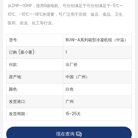
从2HP—10HP，使用6级电机，可分别满足于可分别满足于-5℃—
10℃、-10℃—-18℃的需要，可广泛用于宾馆、饭店、食品、卫生、
医药、农业、化工等行业。
货号:
BUW-A系列箱型冷凝机组（中温）
订购 (最小量):
1
付款:
出厂价
原产地:
中国（广州）
颜色:
白色
发货港口:
广州
发货周期：
15-25天
现在查询