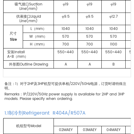
Suction
19
19
19
吸气接口
φ
φ
φ
Line(mm)
Liquid
9.5
9.5
12.7
供液接口
φ
φ
φ
Line(mm)
L
mm
1040
1040
1040
（
）
尺寸
W
mm
570
570
570
（
）
Size
H
mm
700
700
1100
（
）
Install
550
440
550
440
550
440
55
安装
×
×
×
A
B
mm
×
（
）
Outline Drawing
A
A
B
外形图
1
2HP
3HP
/220V/50Hz
备注：
）对于
及
机型可提供单相
电源，订货时请特殊注
明。
Remarks
1P/220V/50Hz power supply is available for 2HP and 3HP
：
models. Please specify when ordering.
1.1
Refrigerant R404A/R507A
制冷剂
Model
机组型号
02MAEY
03MAEY
04MAEY
0