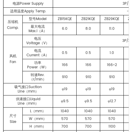
Power Supply
3P/3
电源
Apply Temp.
-1
适用温度
Model
ZB15KQE
ZB21KQE
ZB29KQE
Z
型号
压缩机
最大电流
Comp.
6.0
8.0
11.0
Max.I
A
（
）
电压
3P/3
Voltage
V
（
）
电流
0.5
0.5
1.0
Current
A
（
）
风机
Fan
功率
166
166
166
2
×
Power
W
（
）
Rev.
转速
910
910
910
r/min
（
）
Suction
吸气接口
19
19
19
φ
φ
φ
Line
mm
（
）
Liquid
供液接口
9.5
9.5
12.7
φ
φ
φ
Line
mm
（
）
L
mm
1040
1040
1040
（
）
尺寸
W
mm
570
570
570
（
）
Size
H
mm
700
700
1100
（
）