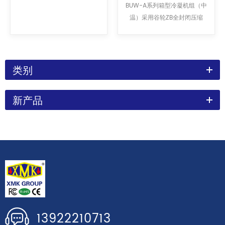
式冷凝机组
BUW-A系列箱型冷凝机组（中
温）采用谷轮ZB全封闭压缩
机，功率从2HP—10HP，使用
6级电机，可分别满足于可分
别满足于-5℃—10℃、-10℃
—-18℃的需要，可广泛用于宾
类别
馆、饭店、食品、卫生、医
药、农业、化工等行业。
新产品
13922210713