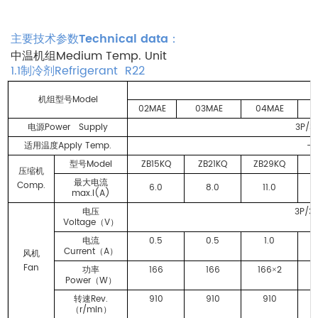
Technical data
主要技术参数
：
Medium Temp. Unit
中温
机组
1.1
Refrigerant R22
制冷剂
Model
机组型号
02MAE
03MAE
04MAE
0
Power Supply
3P/3
电源
Apply Temp.
-5
适用温度
Model
ZB15KQ
ZB21KQ
ZB29KQ
Z
型号
压缩机
最大电流
Comp.
6.0
8.0
11.0
max.I(A)
3P/3
电压
Voltage
V
（
）
0.5
0.5
1.0
电流
Current
A
（
）
风机
Fan
166
166
166
2
功率
×
Power
W
（
）
Rev.
910
910
910
转速
r/min
（
）