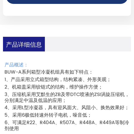
产品详细信息
产品概述：
BUW-A
系列箱型冷凝机组
具有如下特点：
1
、产品采用立式箱型结构，结构紧凑、外形美观；
2
、机箱盖采用铰链式的结构，维护操作方便；
3
ZB
DTC
ZSI
、压缩机采用艾默生的
及带
喷液的
涡旋压缩机，
分别满足中温及低温的应用；
4
L
、采用
型冷凝器，具有迎风面大、风阻小、换热效果好；
5
6
、采用
极低转速外转子电机，噪音低；
6
R22
R404A
R507A
R448A
R449A
、可满足
、
、
、
、
等制冷
剂使用