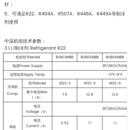
好；
5、可满足R22、R404A、R507A、R448A、R449A等制冷
剂使用
中温机组技术参数：
3.1.1.1
Refrigerant R22
制冷剂
Model
BUB03MBB
BUB05MBB
BUB06MBB
机组型号
Power Supply
3P/380V/50HZ
电源
Apply Temp.
-5
~5
适用温度
℃
℃
Model
2EES-3
4FES-5
4EES-6
型号
压缩机
Max.
最大电流
Comp.
7.5
10.8
13.6
I
A
（
）
电压
3P/380V/50HZ
Voltage
V
（
）
电流
0.52
1.1
1.1
Current
A
（
）
风机