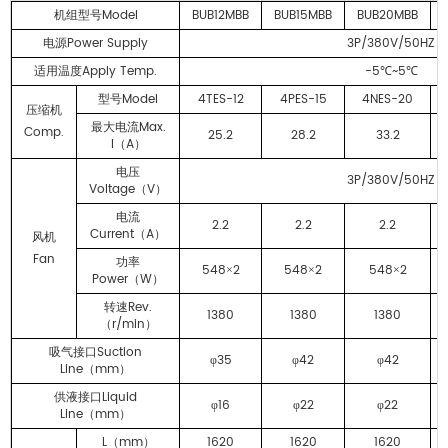
Model
BUB12MBB
BUB15MBB
BUB20MBB
机组型号
Power Supply
3P/380V/50HZ
电源
Apply Temp.
-5
~5
适用温度
℃
℃
Model
4TES-12
4PES-15
4NES-20
型号
压缩机
Max.
最大电流
Comp.
25.2
28.2
33.2
I
A
（
）
电压
3P/380V/50HZ
Voltage
V
（
）
电流
2.2
2.2
2.2
Current
A
（
）
风机
Fan
功率
548
2
548
2
548
2
×
×
×
Power
W
（
）
Rev.
转速
1380
1380
1380
r/min
（
）
Suction
吸气接口
35
42
42
φ
φ
φ
Line
mm
（
）
Liquid
供液接口
16
22
22
φ
φ
φ
Line
mm
（
）
L
mm
1620
1620
1620
（
）