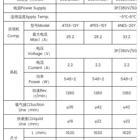
Power Supply
3P/380V/50H
电源
Apply Temp.
-5
~5
适用温度
℃
℃
Model
4TES-12Y
4PES-15Y
4NES-20Y
型号
压缩机
最大电流
Comp.
25.2
28.2
33.2
Max.I
A
（
）
电压
3P/380V/50H
Voltage
V
（
）
电流
2.2
2.2
2.2
Current
A
（
）
风机
功率
548
2
548
2
548
2
×
×
×
Power
W
（
）
Rev.
转速
1380
1380
1380
r/min
（
）
Suction
吸气接口
35
42
42
φ
φ
φ
Line
mm
（
）
Liquid
供液接口
16
22
22
φ
φ
φ
Line
mm
（
）
L
mm
1620
1620
1620
（
）
尺寸