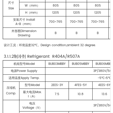
尺寸
W
mm
805
805
805
（
）
Size
H
mm
1205
1205
1205
（
）
Install
安装尺寸
700
765
700
765
700
765
×
×
×
A
B
mm
×
（
）
Dimension
外形图
B
B
B
Drawing
32
Design condition,ambient 32 degree.
设计工况：环境温度
℃。
3.1.1.2
Refrigerant R404A/R507A
制冷剂
Model
BUB03MBBY
BUB05MBBY
BUB06MBBY
机组型号
Power Supply
3P/380V/50
电源
Apply Temp.
-5
~5
适用温度
℃
℃
Model
2EES-3Y
4FES-5Y
4EES-6Y
型号
压缩机
Max.
最大电流
Comp.
7.5
10.8
13.6
I
A
（
）
电压
3P/380V/50
Voltage
V
（
）