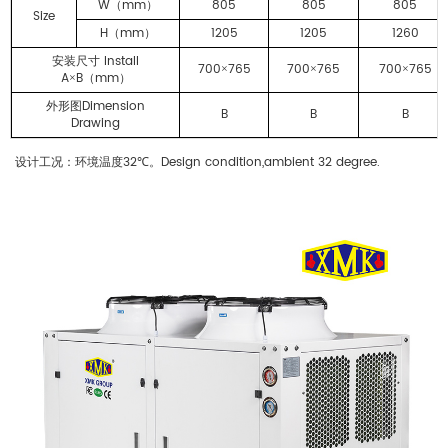
W
mm
805
805
805
（
）
Size
H
mm
1205
1205
1260
（
）
Install
安装尺寸
700
765
700
765
700
765
×
×
×
A
B
mm
×
（
）
Dimension
外形图
B
B
B
Drawing
32
Design condition,ambient 32 degree.
设计工况：环境温度
℃。