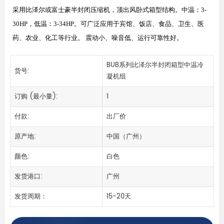
采用比泽尔或富士豪半封闭压缩机，顶出风卧式箱型结构。中温：3-
30HP，低温：3-34HP。可广泛应用于宾馆、饭店、食品、卫生、医
药、农业、化工等行业。 震动小、噪音低、运行可靠性好。
BUB系列比泽尔半封闭箱型中温冷
货号:
凝机组
订购 (最小量):
1
付款:
出厂价
原产地:
中国（广州）
颜色:
白色
发货港口:
广州
发货周期：
15-20天