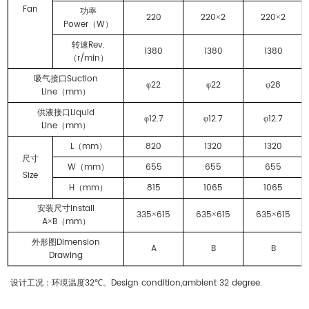
Fan
功率
220
220
2
220
2
×
×
Power
W
（
）
Rev.
转速
1380
1380
1380
r/min
（
）
Suction
吸气接口
22
22
28
φ
φ
φ
Line
mm
（
）
Liquid
供液接口
12.7
12.7
12.7
φ
φ
φ
Line
mm
（
）
L
mm
820
1320
1320
（
）
尺寸
W
mm
655
655
655
（
）
Size
H
mm
815
1065
1065
（
）
Install
安装尺寸
335
615
635
615
635
615
×
×
×
A
B
mm
×
（
）
Dimension
外形图
A
B
B
Drawing
32
Design condition,ambient 32 degree.
设计工况：环境温度
℃。