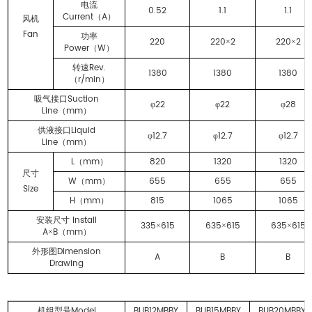
电流
0.52
1.1
1.1
Current
A
（
）
风机
Fan
功率
220
220
2
220
2
×
×
Power
W
（
）
Rev.
转速
1380
1380
1380
r/min
（
）
Suction
吸气接口
22
22
28
φ
φ
φ
Line
mm
（
）
Liquid
供液接口
12.7
12.7
12.7
φ
φ
φ
Line
mm
（
）
L
mm
820
1320
1320
（
）
尺寸
W
mm
655
655
655
（
）
Size
H
mm
815
1065
1065
（
）
Install
安装尺寸
335
615
635
615
635
615
×
×
×
A
B
mm
×
（
）
Dimension
外形图
A
B
B
Drawing
Model
BUB12MBBY
BUB15MBBY
BUB20MBBY
机组型号