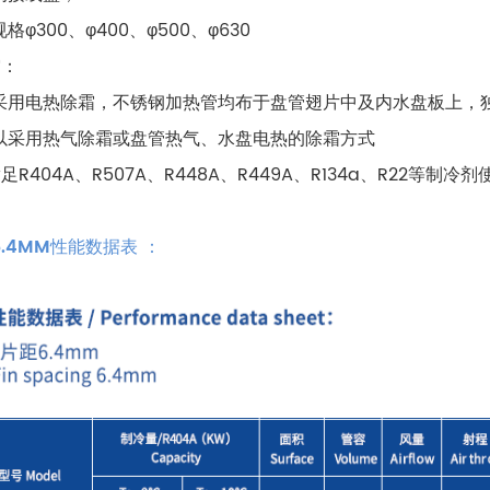
格φ300、φ400、φ500、φ630
霜：
采用电热除霜，不锈钢加热管均布于盘管翅片中及内水盘板上，
以采用热气除霜或盘管热气、水盘电热的除霜方式
足R404A、R507A、R448A、R449A、R134a、R22等制冷剂
6.4MM
性能数据表 ：