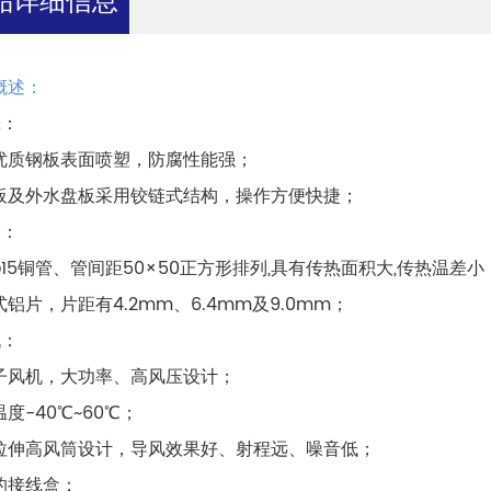
概述：
壳：
优质钢板表面喷塑，防腐性能强；
板及外水盘板采用铰链式结构，操作方便快捷；
管：
φ15铜管、管间距50×50正方形排列,具有传热面积大,传热温差小
铝片，片距有4.2mm、6.4mm及9.0mm；
机：
子风机，大功率、高风压设计；
度-40℃~60℃；
拉伸高风筒设计，导风效果好、射程远、噪音低；
的接线盒；