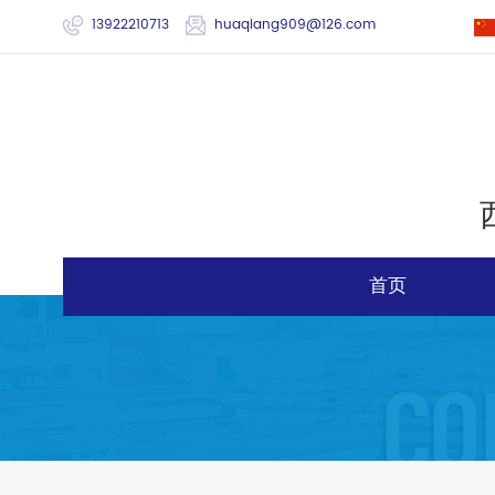
13922210713
huaqiang909@126.com
首页