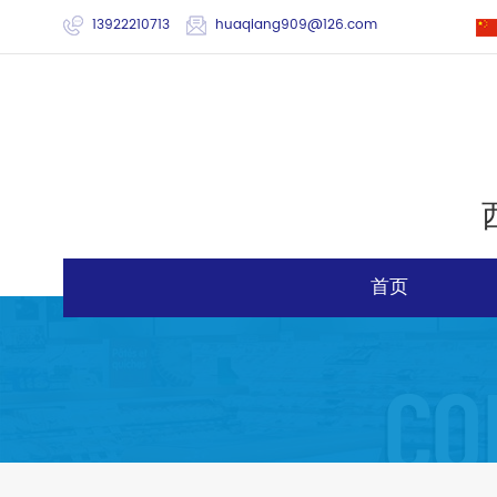
13922210713
huaqiang909@126.com
首页