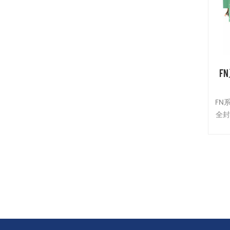
F
FN
全
机
机