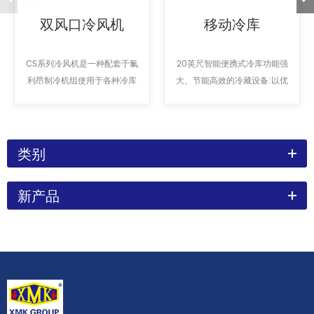
双风口冷风机
移动冷库
CS系列冷风机是一种配套于氟
20英尺智能便携式冷库功能强
利昂制冷机组使用于各种冷库
大、节能高效的冷藏设备:以优
的库内冷却降温设备；应用行
廉的运行成本实现理想的效
业，焊接设备冷却，激光冷水
果。冷却效率倍增:20 英尺的
机，金属表面加工，切削加
XMK智能移动冷库支持快速冷
工，液压系统冷却，注塑机冷
冻至+5°C、-5℃、-25°℃、
类别
却，吹瓶机冷却，塑料挤出机
速冻至-30℃C、-40°C(更多
冷却，热力塑型，塑料薄膜生
温区支持非标订制)灵活性高:
新产品
产。
可根据业务需求轻松扩展,甚至
是轻松移动;可以独立使用,也可
用现有仓库的扩展;支持多层堆
叠;无需底座或平整地面。