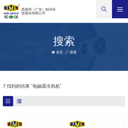
西麦柯（广东）制冷科
技股份有限公司
搜索
首页
/
搜索
7 找到的结果 "电融霜冷风机"