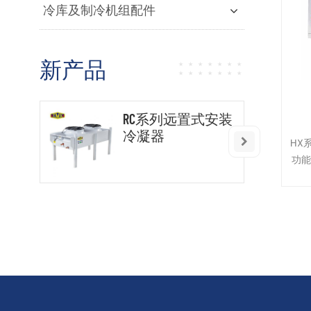
冷库及制冷机组配件
新产品
RC系列远置式安装
冷凝器
HX
功
量
保
保