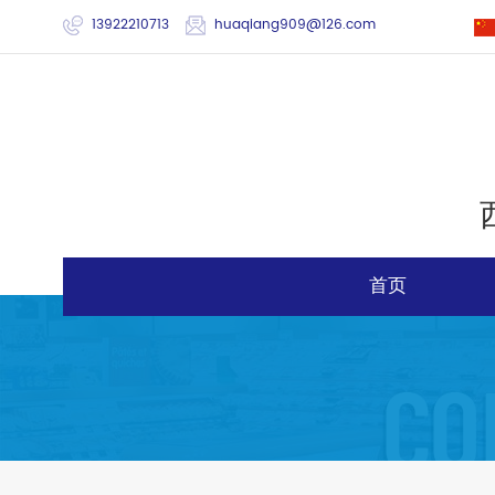
13922210713
huaqiang909@126.com
首页