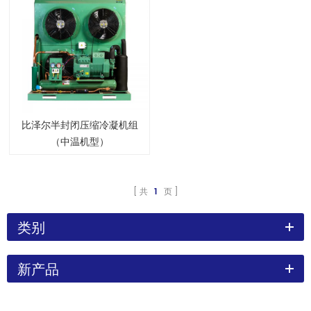
比泽尔半封闭压缩冷凝机组
（中温机型）
共
1
页
类别
新产品