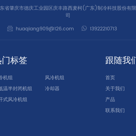
东省肇庆市德庆工业园区庆丰路西麦柯(广东)制冷科技股份有
司
huaqiang909@126.com
13922210713
热门标签
跟随我
冷机组
风冷机组
首页
低温半封闭机组
冷却器
关于我们
开式风冷机组
产品
联系我们