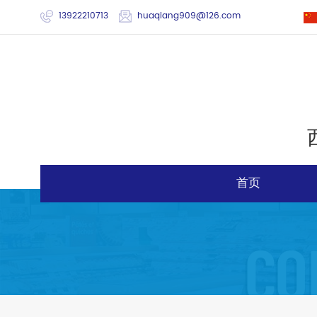
13922210713
huaqiang909@126.com
首页