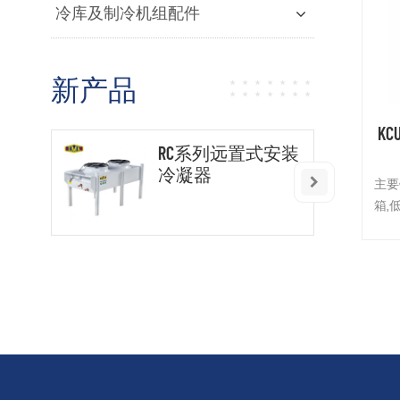
冷库及制冷机组配件
新产品
K
RC系列远置式安装
冷凝器
主要
箱,
频压