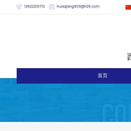
13922210713
huaqiang909@126.com
首页