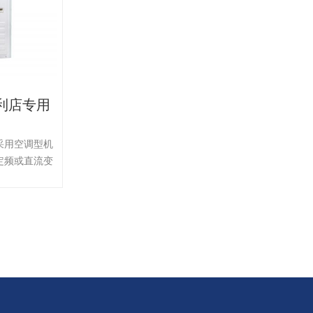
便利店专用
采用空调型机
定频或直流变
变频:2HP-
HZ。