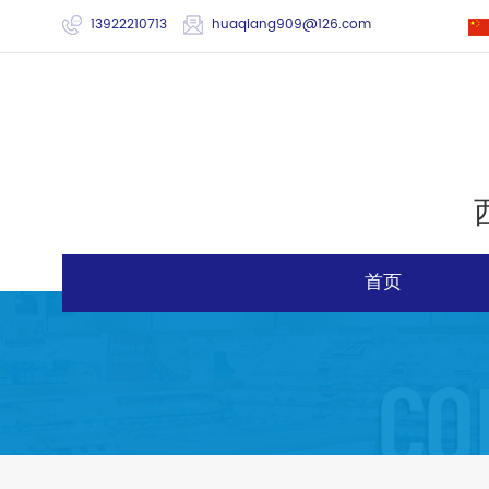
13922210713
huaqiang909@126.com
首页