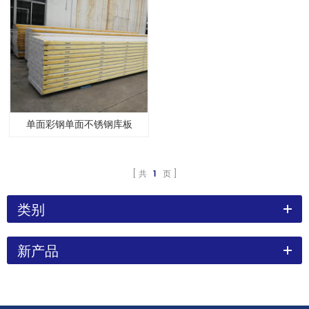
单面彩钢单面不锈钢库板
共
1
页
类别
新产品